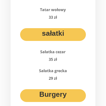
Tatar wołowy
33 zł
sałatki
Sałatka cezar
35 zł
Sałatka grecka
29 zł
Burgery