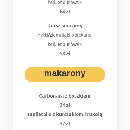
bukiet surówek
64 zł
Dorsz smażony
frytki/ziemniaki opiekane,
bukiet surówek
58 zł
makarony
Carbonara z boczkiem
34 zł
Tagliatelle z kurczakiem i rukolą
37 zł