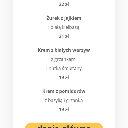
22 zł
Żurek z jajkiem
i białą kiełbasą
21 zł
Krem z białych warzyw
z grzankami
i nutką śmietany
19 zł
Krem z pomidorów
z bazylią i grzanką
19 zł