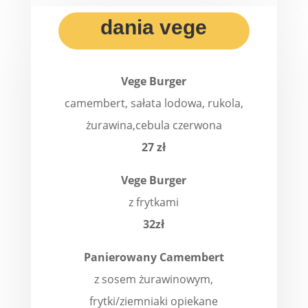
dania vege
Vege Burger
camembert, sałata lodowa, rukola,
żurawina,cebula czerwona
27 zł
Vege
Burger
z frytkami
32zł
Panierowany Camembert
z sosem żurawinowym,
frytki/ziemniaki opiekane