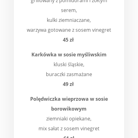
grillowany z pomidorami i żółtym
serem,
kulki ziemniaczane,
warzywa gotowane z sosem vinegret
45 zł
Karkówka w sosie myśliwskim
kluski śląskie,
buraczki zasmażane
49 zł
Polędwiczka wieprzowa w sosie
borowikowym
ziemniaki opiekane,
mix sałat z sosem vinegret