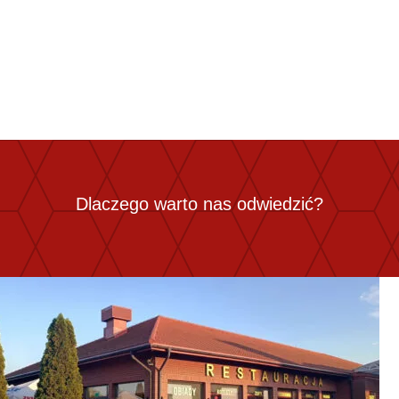
Desery
szarlotka z gałką lodów i bitą śmietaną
sernik z malinami
pucharek lodów z owocami
Dlaczego warto nas odwiedzić?