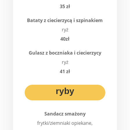
35 zł
Bataty z ciecierzycą i szpinakiem
ryż
40zł
Gulasz z boczniaka i ciecierzycy
ryż
41 zł
ryby
Sandacz smażony
frytki/ziemniaki opiekane,