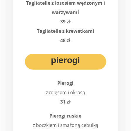
Tagliatelle z łososiem wędzonym i
warzywami
39 zł
Tagliatelle z krewetkami
48 zł
pierogi
Pierogi
z mięsem i okrasą
31 zł
Pierogi ruskie
z boczkiem i smażoną cebulką