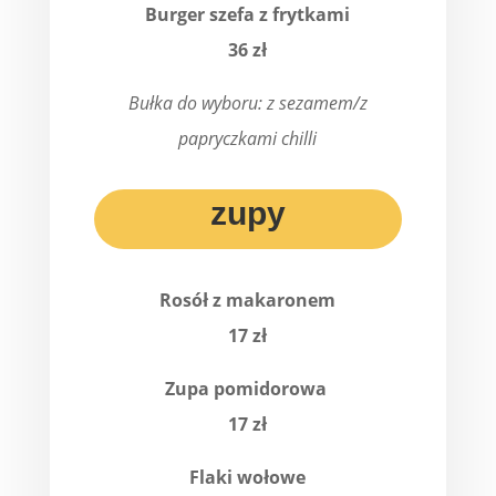
Burger szefa z frytkami
36 zł
Bułka do wyboru: z sezamem/z
papryczkami chilli
zupy
Rosół z makaronem
17 zł
Zupa pomidorowa
17 zł
Flaki wołowe